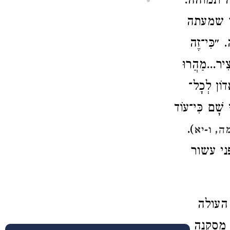
ה תמוהה:
ו שמעתה
ִּי־זֶה
ִיר...מַהֲרוּ
דוֹן לְכָל־
ָ שָׁם כִּי־עוֹד
).
, ו-יא
ני עשור
העולה
 מסקנה