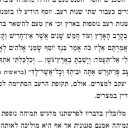
הטכניים וחסרי הסנטימנטים הללו מתגלה עובד
רים כעבור שתי שנות רעב. יוסף הודיע לו בזמנ
ות רעב נוספות בארץ וכי אין טעם להשאר בה. ״כ
בְּקֶרֶב הָאָרֶץ וְעוֹד חָמֵשׁ שָׁנִים אֲשֶׁר אֵין־חָרִישׁ וְקָצ
ַאֲמַרְתֶּם אֵלָיו כֹּה אָמַר בִּנְךָ יוֹסֵף שָׂמַנִי אֱלֹהִים לְאָ
י אַל־תַּעֲמֹד: וְיָשַׁבְתָּ בְאֶרֶץ־גֹּשֶׁן ... וְכִלְכַּלְתִּי אֹתְך
 פֶּן־תִּוָּרֵשׁ אַתָּה וּבֵיתְךָ וְכָל־אֲשֶׁר־לָךְ״ (
בראשית מה
 יעקב למצרים. אולם, תקופת הרעב הסתיימה לפ
דיין במצרים.
 מלובלין בדבריו לפרשתנו מדגיש תמיהה נוספת 
מיהה אמנם סגנונית אך אף היא מוליכה לאותה