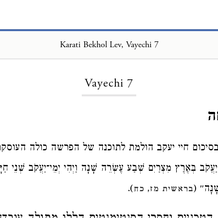
Karati Bekhol Lev, Vayechi 7
Loading...
Vayechi 7
ה
יכום חיי יעקב הולמת לתוכנה של הפרשה כולה העוסקת
קֹב בְּאֶרֶץ מִצְרַיִם שְׁבַע עֶשְׂרֵה שָׁנָה וַיְהִי יְמֵי־יַעֲקֹב שְׁנֵי חַיָּ
ָׁנָה״ (
).
בראשית מז, כח