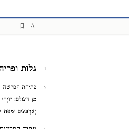
גלות ופריח
1
פתיחת הפרשה בס
2
מן העולם: ״וַיְחִי יַעֲ
וְאַרְבָּעִים וּמְאַת ש