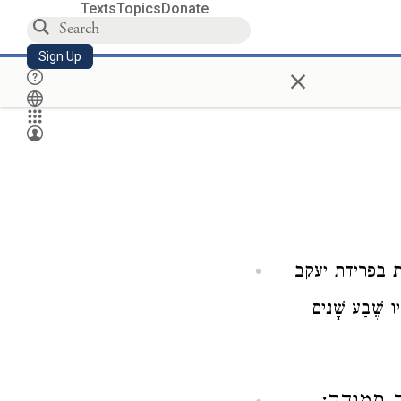
Texts
Topics
Donate
Sign Up
×
 בפרידת יעקב
יו שֶׁבַע שָׁנִים