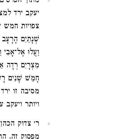
מתוך הפרטים 
3
יעקב ירד למצ
צפויות חמש שנ
שְׁנָתַיִם הָרָעָב 
וַעֲלוּ אֶל־אָבִי ו
מִצְרָיִם רְדָה אֵלַ
חָמֵשׁ שָׁנִים רָעָב
מסיבה זו ירד
ויותר ויעקב ע
ר׳ צדוק הכהן
4
מפסוק זה. הת