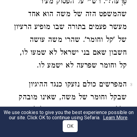
פַרְעֹה?". רש"י על הפסוק מעיר
שהמשפט הזה של משה הוא אחד
מעשר פעמים בתורה שבו מופיע הרעיון
של 'קל וחומר'. שהרי משה עושה
חשבון שאם בני ישראל לא שמעו לו,
קל וחומר שפרעה לא ישמע לו.
המפרשים כולם נזעקו כנגד ההיגיון
3
שבקל וחומר של משה, שאינו מובהק
כלל: מי אמר שאם בני ישראל לא
We use cookies to give you the best experience possible on
our site. Click OK to continue using Sefaria.
Learn More
.
האזינו פרעה לא יאזין? ואולי להפך?
OK