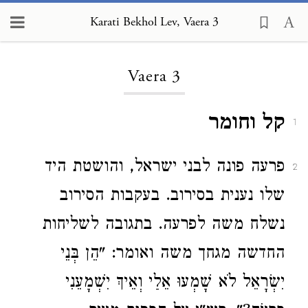
Karati Bekhol Lev, Vaera 3
Loading...
Vaera 3
קל וחומר
1
פרעה פונה לבני ישראל, והושטת היד
2
שלו נענית בסירוב. בעקבות הסירוב
נשלח משה לפרעה. בתגובה לשליחות
החדשה מגחך משה ואומר: "הֵן בְּנֵי
יִשְׂרָאֵל לֹא שָׁמְעוּ אֵלַי וְאֵיךְ יִשְׁמָעֵנִי