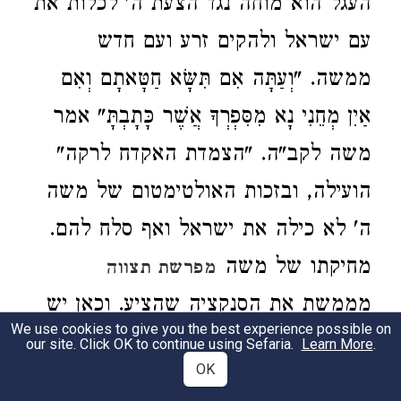
העגל הוא מוחה נגד הצעת ה' לכלות את
עם ישראל ולהקים זרע ועם חדש
ממשה. "וְעַתָּה אִם תִּשָּׂא חַטָּאתָם וְאִם
אַיִן מְחֵנִי נָא מִסִּפְרְךָ אֲשֶׁר כָּתָבְתָּ" אמר
משה לקב"ה. "הצמדת האקדח לרקה"
הועילה, ובזכות האולטימטום של משה
ה' לא כילה את ישראל ואף סלח להם.
מחיקתו של משה
מפרשת תצווה
מממשת את הסנקציה שהציע. וכאן יש
We use cookies to give you the best experience possible on
לשאול — והלוא הקב"ה נעתר לבקשת
our site. Click OK to continue using Sefaria.
Learn More
.
OK
משה וקיבל את עמדתו. מדוע, אם כך,