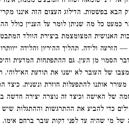
ן אל דיני טומאה וטהרה הנובעים ממנה, אינה מ
 הבא בפשטות. הדילוג העצום הזה איננו מקרי.
 כמעט כל מה שניתן לומר על העניין כולל הה
ות האנושית המצומצמת ביצירת הוולד המתבט
 הזרעה ולידה. תהליך ההיריון והלידה ייוותרו
דבר הסמוי מן העין. גם ההתפתחות המדעית והיכ
צבו של העובר לא ישנו את תודעת הא־לוהי. תי
 מעורר אותנו להתפעלות חוזרת ונשנית. כיצד 
ה של האישה וכיצד זה נוצרה יצירה חדשה בע
ילים כדי להביע את ההתרגשות וההתגלות שיש 
 של מי שהיה עד לפני דקות עובר ברחם אימו. 