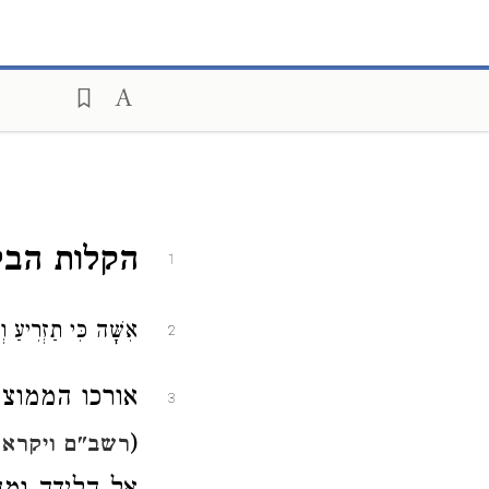
הקלות הבל
1
אִשָּׁה כִּי תַזְרִיעַ וְ
2
אורכו הממוצע
3
(
רשב"ם ויקרא י