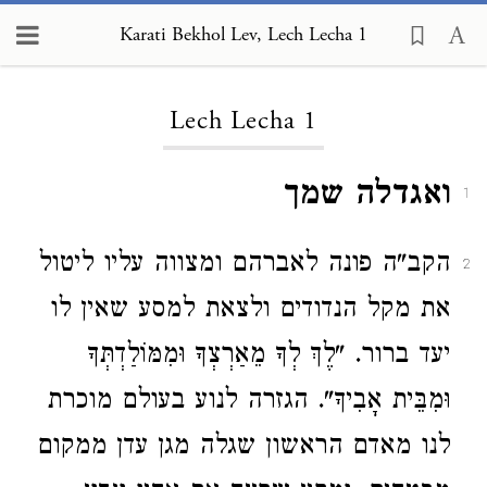
Karati Bekhol Lev, Lech Lecha 1
Loading...
Lech Lecha 1
ואגדלה שמך
1
הקב"ה פונה לאברהם ומצווה עליו ליטול
2
את מקל הנדודים ולצאת למסע שאין לו
יעד ברור. "לֶךְ לְךָ מֵאַרְצְךָ וּמִמּוֹלַדְתְּךָ
וּמִבֵּית אָבִיךָ". הגזרה לנוע בעולם מוכרת
לנו מאדם הראשון שגלה מגן עדן ממקום