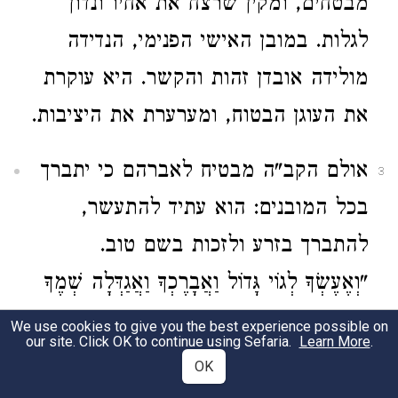
מבטחים, ומקין שרצח את אחיו ונדון
לגלות. במובן האישי הפנימי, הנדידה
מולידה אובדן זהות והקשר. היא עוקרת
את העוגן הבטוח, ומערערת את היציבות.
אולם הקב"ה מבטיח לאברהם כי יתברך
3
בכל המובנים: הוא עתיד להתעשר,
להתברך בזרע ולזכות בשם טוב.
"וְאֶעֶשְׂךָ לְגוֹי גָּדוֹל וַאֲבָרֶכְךָ וַאֲגַדְּלָה שְׁמֶךָ
וֶהְיֵה בְּרָכָה". רש"י מעיר שהברכה באה
We use cookies to give you the best experience possible on
our site. Click OK to continue using Sefaria.
Learn More
.
כעידוד וכמענה לחששות המלווים את
OK
האדם הנודד. על פי רש"י וכדברי ר' חייא