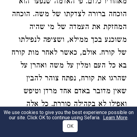
מאחוריו כלום. פי האדמה שנפער הוא
הוכחה ברורה לצדקתו של משה. הוכחה
המחזקת את העמדה של מי שהיה
משוכנע בכך ממילא, ושציפה לנפילתו
של קורח. אולם, כאשר לאחר מות קורח
בא כל העם ומלין על משה ואהרן על
שהרגו את קורח, נפתח צוהר להבין
שאין מדובר באדם אחד מרדן וטיפש
ואפילו לא בקהילה סוררת. כל אלה
We use cookies to give you the best experience possible on
מעוררים את החשד שלטענותיו של קורח
our site. Click OK to continue using Sefaria.
Learn More
.
OK
יש בסיס. טענותיו אינן מוזרות וחריגות,