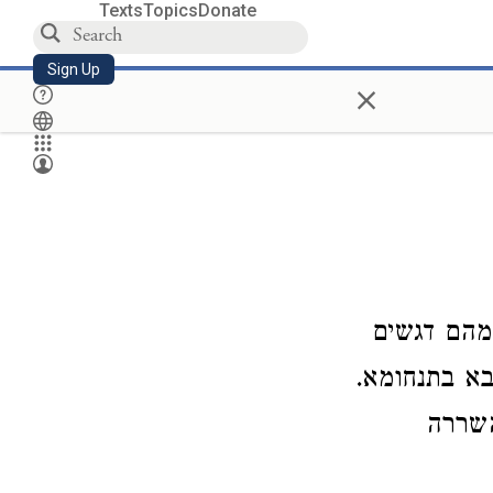
Texts
Topics
Donate
Sign Up
×
מהם דגשים
א בתנחומא.
השררה