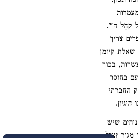
ח ונכון.
מעמדות
עַל קְהַל ה'".
ים צריך
שאלת קיומן
שרות, בכור
עם בחוסר
ק החברתי
היגיון.
ניחים שיש
מגור זצ"ל