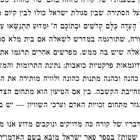
 בטענותיו של קורח מזהה בהם יסוד מהותי מפוכ
על הסתירה שבין סגולת ישראל כולו לבין קיום 
עֵדָה כֻּלָּם קְדֹשִׁים וּבְתוֹכָם ה' וּמַדּוּעַ תִּתְנַשְּׂאוּ 
רח, שתורגמה במדרש לשאלה אם בית מלא ספר
שאלה שיש בה ממש. מפרשים אחרים תרגמו את 
וגמאות פרקטיות כואבות: נתינת התרומות והמע
כהנה וכהנה מתנות כהונה ולוויה מותירה את ה
מחייבת הקשבה. בין אם הטיעון הוא מתחום הצד
גזר מתחום זכויות האדם וערכי השוויון — יש בו 
בריו של קורח כה מדויקים ונוקבים מדוע אנו מ
 שטות? בספר פאר ישראל מובא בשם האדמו"ר 