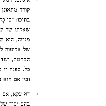
אומנם, המעיין
3
קורח מתאונן 
בתוכו: "כִּי כָל הָ
שאלתו של קו
מזוזה, היא 
של אליטות לד
הבהמה, ועוד 
כל. טענה זו 
ובין אם הוא נ
דא עקא, אם ד
4
בהם יסוד של