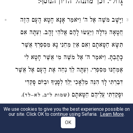
גָּדוֹל". וכך מתנהל הדיון הנוסף:
וַיָּשָׁב מֹשֶׁה אֶל ה' וַיֹּאמַר אָנָּא חָטָא הָעָם הַזֶּה
3
חֲטָאָה גְדֹלָה וַיַּעֲשׂוּ לָהֶם אֱלֹהֵי זָהָב. וְעַתָּה אִם
תִּשָּׂא חַטָּאתָם וְאִם אַיִן מְחֵנִי נָא מִסִּפְרְךָ אֲשֶׁר
כָּתָבְתָּ. וַיֹּאמֶר ה' אֶל מֹשֶׁה מִי אֲשֶׁר חָטָא לִי
אֶמְחֶנּוּ מִסִּפְרִי. וְעַתָּה לֵךְ נְחֵה אֶת הָעָם אֶל אֲשֶׁר
דִּבַּרְתִּי לָךְ הִנֵּה מַלְאָכִי יֵלֵךְ לְפָנֶיךָ וּבְיוֹם פָּקְדִי
וּפָקַדְתִּי עֲלֵיהֶם חַטָּאתָם (
).
שמות ל"ב, לא–לד
We use cookies to give you the best experience possible on
בפסוקים הללו משה פונה לקב"ה ומציב
4
our site. Click OK to continue using Sefaria.
Learn More
.
OK
בפניו אולטימטום. או שתסלח על חטא