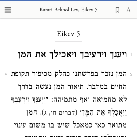
Karati Bekhol Lev, Eikev 5
Loading...
Eikev 5
ויענך וירעיבך ויאכילך את המן
1
המן נזכר בפרשתנו כחלק מסיפור תקופת
2
החיים במדבר. תיאור המן נעשה בדרך
לא מחמיאה ואף מתמיהה: "וַיְעַנְּךָ וַיַּרְעִבֶךָ
וַיַּאֲכִלְךָ אֶת הַמָּן" (
). המן
דברים ח', ג
מתואר כאן כמאכל שיש בו משום עינוי