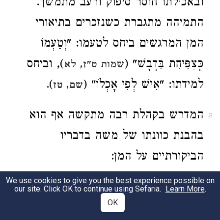
ובאכילתו חוסר סיפוק ורעב מתמשך.
התמיהה מתגברת כשנזכרים בתיאורי
המן המרגשים ביחס לטעמו: "וְטַעְמוֹ
כְּצַפִּיחִת בִּדְבָשׁ" (
), וביחס
שמות ט"ז, לא
למידתו: "אִישׁ לְפִי אָכְלוֹ" (
).
שם, טז
המדרש בקהלת רבה מתקשה אף הוא
3
בהבנת כוונתו של משה בדבריו
הביקורתיים על המן:
We use cookies to give you the best experience possible on
ר' חנניה ור' יונתן שאלון למנחם טלמיא...
4
our site. Click OK to continue using Sefaria.
Learn More
.
OK
מהו דין (
) "ויענך וירעיבך"?
דברים ח