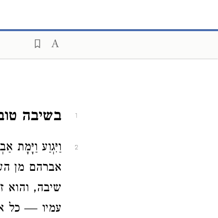
בשיבה טוב
1
וַיִּגְוַע וַיָּמָת
2
אברהם מן העו
שיבה, והוא זק
עמיו — כל אל