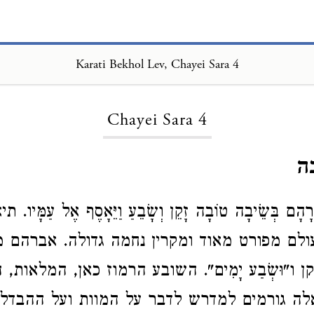
Karati Bekhol Lev, Chayei Sara 4
Loading...
Chayei Sara 4
ה
 אַבְרָהָם בְּשֵׂיבָה טוֹבָה זָקֵן וְשָׂבֵעַ וַיֵּאָסֶף אֶל עַמָּיו
לם מפורט מאוד ומקרין נחמה גדולה. אברהם מג
ן ו"וּשְׂבַע יָמִים". השובע הרמוז כאן, המלאות,
ה גורמים למדרש לדבר על המוות ועל ההבדל 