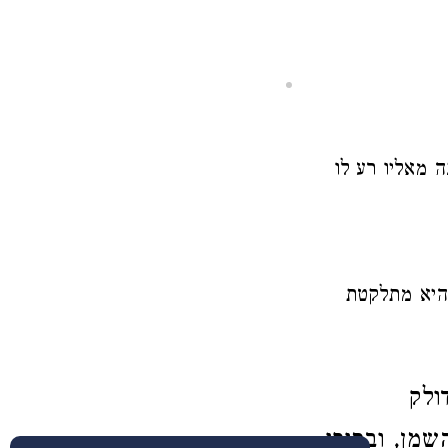
 מאליו רע לו
היא מתלקטת
ולק
שמן, ובסופו