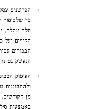
הפרשנים עסקו
3
כך שלסיפור י
חלק ונחלה, וא
הלוויים ועל כ
הבכורים עבור
הנעשק גם נדר
העיסוק הכביכ
4
ולהתבוננות 
מן הקודשים. נ
באמצעות סילו