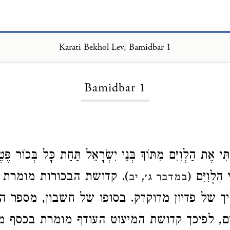
Karati Bekhol Lev, Bamidbar 1
Loading...
Bamidbar 1
ְתִּי אֶת הַלְוִיִּם מִתּוֹךְ בְּנֵי יִשְׂרָאֵל תַּחַת כָּל בְּכוֹר פֶּ
 הַלְוִיִּם (
). קדושת הבכורות מומרת
במדבר ג׳, יב
יך של פדיון מדוקדק. בסופו של חשבון, מספר הב
ם, לפיכך קדושת המיעוט העודף מומרת בכסף מ