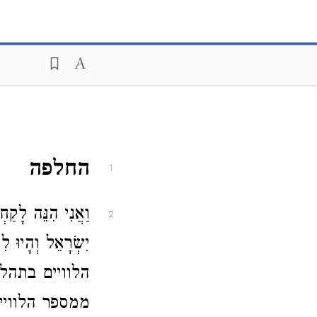
החלפה
1
וַאֲנִי הִנֵּה לָקַח
2
יִשְׂרָאֵל וְהָיוּ לִי
הלוויים בתהל
ממספר הלוויי