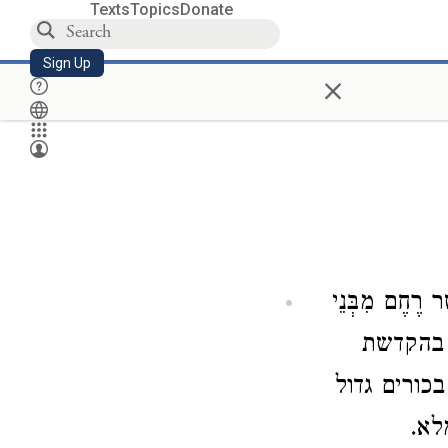
Texts
Topics
Donate
Sign Up
×
טֶר רֶחֶם מִבְּנֵי
 בהקדשת
כורים גדול
לא.