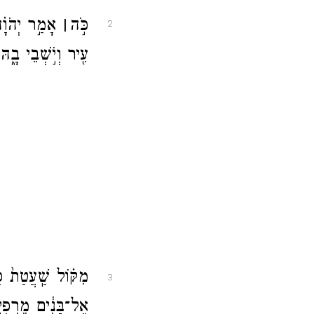
כֹּ֣ה
׀
אָמַ֣ר יְהֹוָ֗ה
2
עִ֖יר וְיֹ֣שְׁבֵי בָ֑ה
מִקּ֗וֹל שַֽׁעֲטַת֙ פּ
3
אֶל־בָּנִ֔ים מֵרִפְי֖וֹ