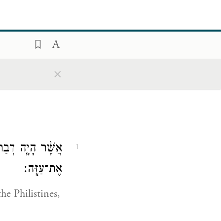
×
אֲשֶׁ֨ר הָיָ֧ה דְבַר־
1
אֶת־עַזָּֽה׃
e Philistines,