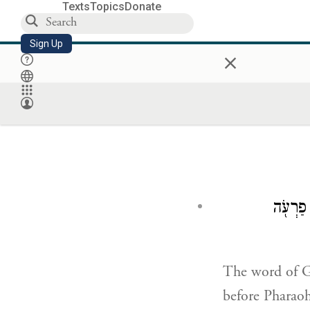
Texts
Topics
Donate
Sign Up
×
 פַרְעֹ֖ה
The word of 
before Pharao