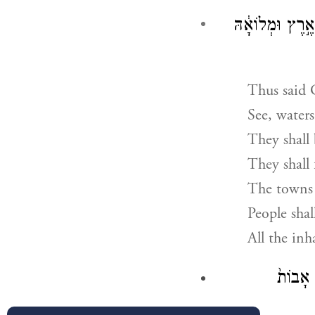
אֶ֣רֶץ וּמְלוֹאָ֔הּ
Thus said
See, waters
They shall
They shall 
The towns 
People shal
All the inh
ּ אָבוֹת֙