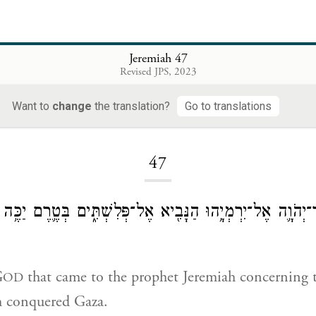
Jeremiah 47
Revised JPS, 2023
Want to
change
the translation?
Go to translations
Loading...
47
יְהֹוָ֛ה אֶל־יִרְמְיָ֥הוּ הַנָּבִ֖יא אֶל־פְּלִשְׁתִּ֑ים בְּטֶ֛רֶם יַכֶּ֥ה
G
that came to the prophet Jeremiah concerning th
OD
h conquered Gaza.