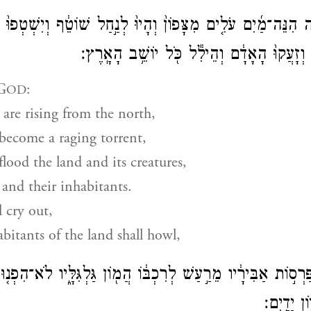
 הִנֵּה־מַ֜יִם עֹלִ֤ים מִצָּפוֹן֙ וְהָיוּ֙ לְנַ֣חַל שׁוֹטֵ֔ף וְיִשְׁטְפוּ֙ 
ּ וְזָעֲקוּ֙ הָאָדָ֔ם וְהֵילִ֕ל כֹּ֖ל יוֹשֵׁ֥ב הָאָֽרֶץ׃
G
:
OD
 are rising from the north,
 become a raging torrent,
flood the land and its creatures,
and their inhabitants.
l cry out,
abitants of the land shall howl,
ַרְס֣וֹת אַבִּירָ֔יו מֵרַ֣עַשׁ לְרִכְבּ֔וֹ הֲמ֖וֹן גַּלְגִּלָּ֑יו לֹא־הִפְנ֤ו
ן יָדָֽיִם׃