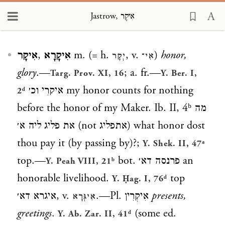
Jastrow, אִיקָר
Loading...
אִיקָר
,
אִיקָרָא
m. (= h.
, v.
)
honor,
אִי־
יְקָר
glory
.—
; a. fr.—
Targ. Prov. XI, 16
Y. Ber. I,
איקרִי וכ׳
my honor counts for nothing
2ᵈ
before the honor of my Maker. Ib. II, 4ᵇ
מה
את פליג ליה א׳
(not
אתפליג
) what honor dost
thou pay it (by passing by)?;
Y. Shek. II, 47ᵃ
top.—
bot.
פרנסה דא׳
an
Y. Peah VIII, 21ᵇ
honorable livelihood.
top
Y. Ḥag. I, 76ᵈ
איגרא דא׳
, v.
.—Pl.
אִיקְרִין
presents,
אִיגְּרָא
greetings
.
(some ed.
Y. Ab. Zar. II, 41ᵈ