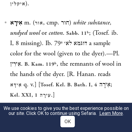
).
איקלין
אִירָא
m. (
, cmp.
חור
)
white substance,
אור
undyed wool
or
cotton
.
; (Tosef. ib.
Sabb. 11ᵇ
I, 8 missing). Ib. 79ᵃ
דוגמא לא׳
a sample
color for the wool (given to the dyer).—Pl.
אִירִין
.
, the remnants of wool in
B. Kam. 119ᵇ
the hands of the dyer. [R. Hanan. reads
q. v.] [
אִירָה
;
אִידָּא
Tosef. Kel. B. Bath. I, 4
.]
Kel. XXI, 1
עִירָה
We use cookies to give you the best experience possible on
*
אִירוֹנִית
, (
אִרוֹנִית
),
חִירוֹנִית
,
חִרוֹנִית
,
עִירוֹנִית
,
our site. Click OK to continue using Sefaria.
Learn More
.
OK
(
עִרָנִית
) f. (v.
)
made of white clay,
preced.