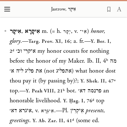
Jastrow, אִיקָר
Loading...
אִיקָר
,
אִיקָרָא
m. (= h.
, v.
)
honor,
יְקָר
אִי־
glory
.—
; a. fr.—
Targ. Prov. XI, 16
Y. Ber. I,
איקרִי וכ׳
my honor counts for nothing
2ᵈ
before the honor of my Maker. Ib. II, 4ᵇ
מה
את פליג ליה א׳
(not
אתפליג
) what honor dost
thou pay it (by passing by)?;
Y. Shek. II, 47ᵃ
top.—
bot.
פרנסה דא׳
an
Y. Peah VIII, 21ᵇ
honorable livelihood.
top
Y. Ḥag. I, 76ᵈ
איגרא דא׳
, v.
.—Pl.
אִיקְרִין
presents,
אִיגְּרָא
greetings
.
(some ed.
Y. Ab. Zar. II, 41ᵈ