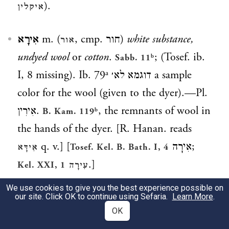
).
איקלין
אִירָא
m. (
, cmp.
חור
)
white substance,
אור
undyed wool
or
cotton
.
; (Tosef. ib.
Sabb. 11ᵇ
I, 8 missing). Ib. 79ᵃ
דוגמא לא׳
a sample
color for the wool (given to the dyer).—Pl.
אִירִין
.
, the remnants of wool in
B. Kam. 119ᵇ
the hands of the dyer. [R. Hanan. reads
q. v.] [
אִירָה
;
אִידָּא
Tosef. Kel. B. Bath. I, 4
.]
Kel. XXI, 1
עִירָה
We use cookies to give you the best experience possible on
*
אִירוֹנִית
, (
אִרוֹנִית
),
חִירוֹנִית
,
חִרוֹנִית
,
עִירוֹנִית
,
our site. Click OK to continue using Sefaria.
Learn More
.
OK
(
עִרָנִית
) f. (v.
)
made of white clay,
preced.