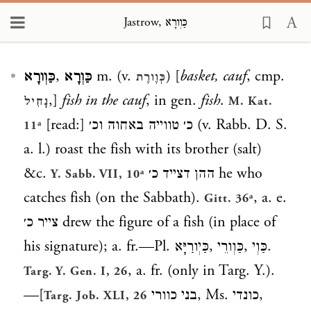
Jastrow, כַּוְורָא
Loading...
כַּוְורָא
,
כַּוְרָא
m. (v.
) [
basket, cauf
, cmp.
כְּוֶורֶת
,]
fish in the cauf
, in gen.
fish
.
נָחִיל
M. Kat.
[read:]
כ׳ טווייה באחוה וכ׳
(v. Rabb. D. S.
11ᵃ
a. l.) roast the fish with its brother (salt)
&c.
ההן דצייד כ׳
he who
Y. Sabb. VII, 10ᵃ
catches fish (on the Sabbath).
, a. e.
Gitt. 36ᵃ
צייר כ׳
drew the figure of a fish (in place of
his signature); a. fr.—Pl.
כַּיְורַיָּא
,
כַּוְורֵי
,
כַּוְי
.
, a. fr. (only in Targ. Y.).
Targ. Y. Gen. I, 26
—[
בני כוורי
, Ms.
כונדי
,
Targ. Job. XLI, 26