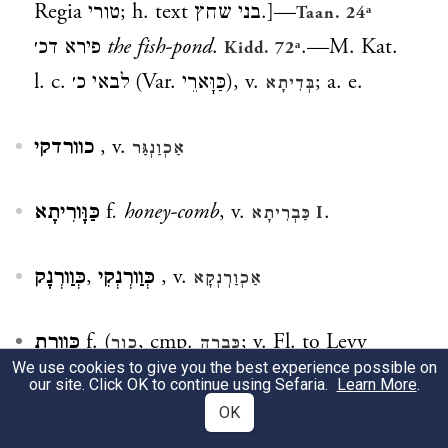
Regia
טורי
; h. text
בני שחץ
.]—
Taan. 24ᵃ
פירא דכ׳
the fish-pond
.
.—M. Kat.
Kidd. 72ᵃ
l. c.
לבאי כ׳
(Var.
כַּוָּארֵי
), v.
; a. e.
בְּדִיתָא
כוורדקי
, v.
אַכְוַנְגַּר
כַּוָּורִיתָא
f
.
honey-comb
, v.
.
כַּבְרִיתָא
I
כְּוַורְנָק
,
כְּוַורְנְקִי
, v.
אַכְוַרְנְקָא
כְּוֶורֶת
f. (
, cmp.
; v. Fl. to Levy
כְּבָרָה
כור
We use cookies to give you the best experience possible on
Targ. Dict. I, p. 428ᵃ)
1)
a large round
our site. Click OK to continue using Sefaria.
Learn More
.
vessel, receptacle
of grain, water &c.;
כ׳
OK
דבורים
bee-hive
.
; Tanḥ. B’midb.