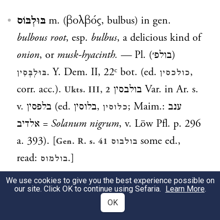
בּוּלְבּוֹס
m. (βολβός, bulbus) in gen.
bulbous root
, esp.
bulbus
, a delicious kind of
onion
, or
musk-hyacinth.
—
Pl.
)
בולפ׳
(
. Y. Dem. II, 22ᶜ bot. (ed.
,
כולכסין
בּוּלְבְּסִין
corr. acc.).
בולבסין Var. in Ar. s.
Ukts. III, 2
v.
בלפסין
(ed.
בלוסין
,
; Maim.:
ענב
כלוסין
אלדיב
=
Solanum nigrum
, v. Löw Pfl. p. 296
a. 393). [
some ed.,
Gen. R. s. 41
בולבוס
read:
.]
בולמוס
We use cookies to give you the best experience possible on
בּוּלֶבְטֵס
,
בּוּלֶוְוטֵס
,
בּוּלֶיוְטֵיס
(incorr. …
טוס
)
our site. Click OK to continue using Sefaria.
Learn More
.
OK
m. (βουλευτής, v.
)
senator,
בולבוטס