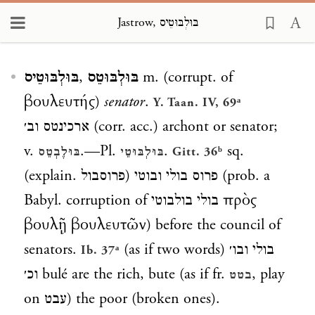
Jastrow, בּוּלְבּוּטֵיס
Loading...
בּוּלְבּוּטֵיס
,
בּוּלְבּוּטֵס
m. (corrupt. of
βουλευτής)
senator
.
Y. Taan. IV, 69ᵃ
ארכינטס וב׳
(corr. acc.) archont or senator;
v.
.—Pl.
.
sq.
בּוּלֶבְטֵס
בּוּלְבּוּטֵי
Gitt. 36ᵇ
(explain.
פרוסבול
)
פרוס בולי ובוטי
(prob. a
Babyl. corruption of
בולי בולבוטי
πρὸς
βουλῇ βουλευτῶν) before the council of
senators.
(as if two words)
בולי ובו׳
Ib. 37ᵃ
וכ׳
bulé are the rich, bute (as if fr.
, play
בטט
on
עבט
) the poor (broken ones).