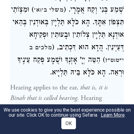
שְׁמַע בְּנִי וְקַח אֲמָרָי. (
) וּמִצְוֹתַי
משלי ב׳:א׳
תִּצְפּוֹן אִתָּךְ. הָא כֹּלָּא תַּלְיָין בְּאוּדְנִין בְּהַאי
אוּדְנָא תַּלְיָין צְלוֹתִין וּבָעוּתִין וּפְקִיחָא
דְּעַיְינִין. הֲדָא הוּא דִּכְתִיב, (
מלכים ב
) הַטֵּה יְיָ' אָזְנְךָ וּשֲׁמָע פְּקַח עֵינֶיךָ
י״ט:ט״ז
וּרְאֵה. הָא כֹּלָּא בֵּיהּ תַּלְיָיא.
Hearing applies to the ear,
that is, it is
Binah that is called hearing
. Hearing
comprises all brain lobes
of Chochmah,
We use cookies to give you the best experience possible on
our site. Click OK to continue using Sefaria.
Learn More
.
Binah and Da’at; because Chochmah is
OK
revealed only starting with Binah (as said in