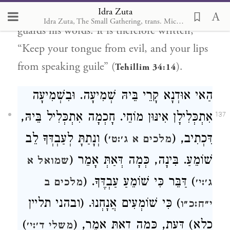
Idra Zuta
depends on this ear. Happy is he who
Idra Zuta, The Small Gathering, trans. Michal Ricardo
guards his words. It is therefore written,
“Keep your tongue from evil, and your lips
from speaking guile” (
).
Tehillim 34:14
הַאי אוּדְנָא קָרֵי בֵּיהּ שְׁמִיעָה. וּבִשְׁמִיעָה
אִתְכְּלִילָן אִינּוּן מוֹחֵי. חָכְמָה אִתְכְּלִיל בֵּיהּ,
137
דִּכְתִיב, (
) וְנָתַתָּ לְעַבְדְּךָ לֵב
מלכים א ג׳:ט׳
שׁוֹמֵעַ. בִּינָה, כְּמָה דְּאַתְּ אָמֵר (
שמואל א
) דַּבֵּר כִּי שׁוֹמֵעַ עַבְדֶּךָ. (
ג׳:י׳
מלכים ב
) כִּי שׁוֹמְעִים אֲנָחְנוּ. (ובהני תליין
י״ח:כ״ו
)
כלא) דַּעַת, כְּמָה דְאַתְּ אָמֵר, (
משלי ד׳:י׳