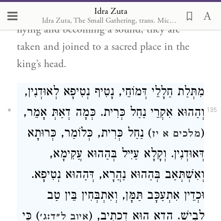
Idra Zuta
uttered and cleave the air, soaring and
Idra Zuta, The Small Gathering, trans. Michal Ricardo
flying and becoming a sound; they are
taken and joined to a sacred place in the
king’s head.
מִתְּלַת חַלָלֵי דְּמוֹחֵי, נָטִיף נְטִיפָא לְאוּדְנִין,
וְהַהוּא אִקְרֵי נַחַל כְּרִית. כְּמָה דְאַתְּ אָמֵר,
135
) נַחַל כְּרִית, כְּלוֹמַר, כְּרוּתָא
(
מלכים א יז
דְּאוּדְנִין. וְקָלָא עַיִּיל בְּהַהוּא עֲקִימָא,
וְאִשְׁתְּאַב בְּהַהוּא נַהֲרָא, דְּהַהוּא נְטִיפָא.
וּכְדֵין אִתְעַכָּב תַּמָּן, וְאִתְבְּחִין בֵּין טַב
לְבִישׁ. הֲדָא הוּא דִכְתִיב, (
) כִּי
איוב ל״ד:ג׳