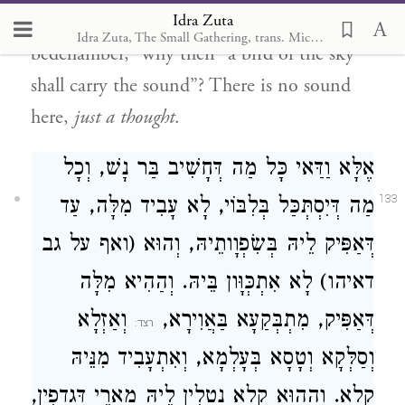
Idra Zuta
your thought…… even in your
Idra Zuta, The Small Gathering, trans. Michal Ricardo
bedchamber,” why then “a bird of the sky
shall carry the sound”? There is no sound
here,
just a thought
.
אֶלָּא וַדַּאי כָּל מַה דְּחָשִׁיב בַּר נָשׁ, וְכָל
133
מַה דְּיִסְתְּכַּל בְּלִבּוֹי, לָא עָבִיד מִלָּה, עַד
דְּאַפִּיק לֵיהּ בְּשִׂפְוָותֵיהּ, וְהוּא (ואף על גב
דאיהו) לָא אִתְכְּוָּון בֵּיהּ. וְהַהִיא מִלָּה
דְּאַפִּיק, מִתְבְּקַעָא בַּאֲוִירָא,
וְאַזְלָא
וְסַלְּקָא וְטָסָא בְּעָלְמָא, וְאִתְעָבִיד מִנֵּיהּ
קָלָא. וְהַהוּא קָלָא נַטְלִין לֵיהּ מָארֵי דְּגַדְפִין,