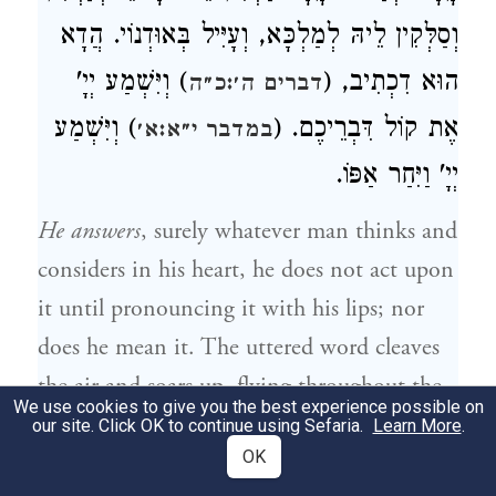
וְסַלְּקִין לֵיהּ לְמַלְכָּא, וְעָיִּיל בְּאוּדְנוֹי. הֲדָא
הוּא דִכְתִיב, (
) וְיִּשְׁמַע יְיָ'
דברים ה׳:כ״ה
אֶת קוֹל דִּבְרֵיכֶם. (
) וְיִּשְׁמַע
במדבר י״א:א׳
יְיָ' וַיִּחַר אַפּוֹ.
He answers
, surely whatever man thinks and
considers in his heart, he does not act upon
it until pronouncing it with his lips; nor
does he mean it. The uttered word cleaves
the air and soars up, flying throughout the
We use cookies to give you the best experience possible on
world and is made into a sound. Winged
our site. Click OK to continue using Sefaria.
Learn More
.
OK
creatures carry it and raise it to the king,