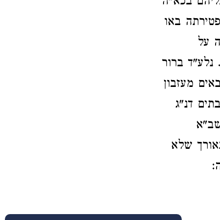
ליהם בכא"ה
פטירתה באו
ה על
נלע"ד ברור
אים מעזבון
תים דנ"ג
שב"א
באורך שלא
: