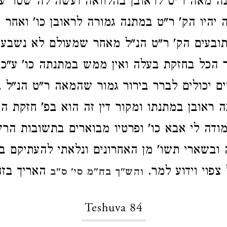
ה מאה ר"ט לראובן בהלוואה ועשה לה שטר ע
ה יהיו הק' ר"ט במתנה גמורה לראובן כו' ואחר 
תובעים הק' ר"ט הנ"ל מאחר שמעולם לא נשבע
הכל בחזקת בעלה ואין ממש במתנתה כו' ע"כ. 
ים יכולים לברר בירור גמור שהמאה ר"ט הנ"ל ב
ה ראובן במתנתו ומקור דין זה הוא בפ' חזקת הב
דה לי אבא כו' ופרטיו מבוארים בתשובות הר
 ובשארי תשו' מן האחרונים ונלאתי להעתיקם 
צפוי וידוע למר.
האריך בזה
והש"ך בח"מ סי' ס"ב
Teshuva 84