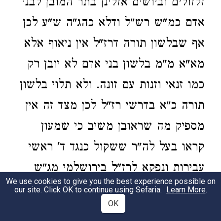
זלזולים וביושים אזלינן בתר המובן לבני
אדם כמ"ש רש"ל ודלא כהג"ה ש"ע לכן
אף שבלשון תורה דרז"ל אין ניאוף אלא
מא"א מ"מ בלשון בני אדם לא יובן רק
כמו זנאי וזנות עם זונה. ולא תלוי בלשון
תורה כ"א בדרשי רז"ל לכן מצד זה אין
מספיק מה שראובן משיב כי שמעון
קראו בעל לה"ר ששקול כנגד ד' ראשי
עבירות ונפקא לרז"ל בירושלמי מג"ש
We use cookies to give you the best experience possible on
דגדולות. וה"ה בהיפך לא מצי לתרץ
our site. Click OK to continue using Sefaria.
Learn More
.
OK
דיבוריה אם מובן לבני אדם שהוא דופי