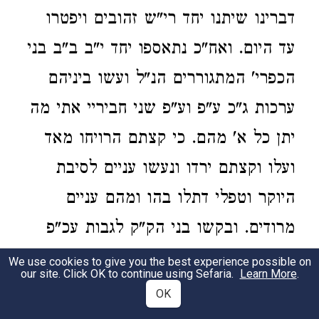
דברינו שיתנו יחד רי"ש זהובים ויפטרו
עד היום. ואח"כ נתאספו יחד י"ב ב"ב בני
הכפרי' המתגוררים הנ"ל ועשו ביניהם
ערכות ג"כ ע"פ וע"פ שני חביריי אתי מה
יתן כל א' מהם. כי קצתם הרויחו מאד
ועלו וקצתם ירדו ונעשו עניים לסיבת
היוקר וטפלי דתלו בהו ומהם עניים
מרודים. ובקשו בני הק"ק לגבות עכ"פ
סך הנ"ל מהם ולכפות ולנגוש קצתן גם
We use cookies to give you the best experience possible on
our site. Click OK to continue using Sefaria.
Learn More
.
בשביל חביריהם העניים עד שיבוא לידן
OK