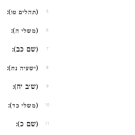
):
(
תהלים טו
5
):
(
משלי ה
6
(שם כב):
7
):
(
ישעיה נח
8
(ש׳ב יח):
9
):
(
משלי כד
10
(שם כ):
11