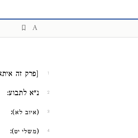
פרק זה אית]:
1
נ"א לתבוע:
2
):
(
איוב לא
3
):
(
משלי יט
4