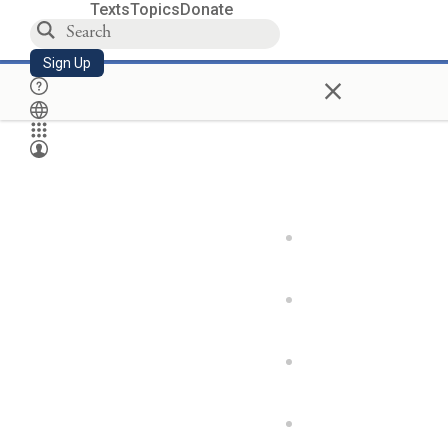
Texts
Topics
Donate
Sign Up
×