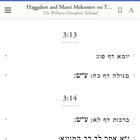
Haggahot and Marei Mekomot on Tractate Kallah Rabbati 3:13
The William Davidson Talmud
Loading...
3:13
:
יומא דף פו:
1
ע"ש:
מגילה דף כח:
2
3:14
ע"ש:
ברכות דף לא:
1
נ"א אמר לך רב המנונא:
2