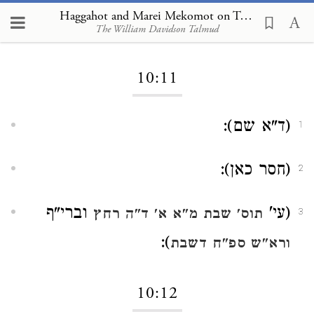
Haggahot and Marei Mekomot on Tractate Kallah Rabbati 10:11
The William Davidson Talmud
Loading...
10:11
(ד"א שם):
1
(חסר כאן):
2
(עי'
וברי"ף
תוס' שבת מ"א א' ד"ה רחץ
3
):
ורא"ש ספ"ח דשבת
10:12