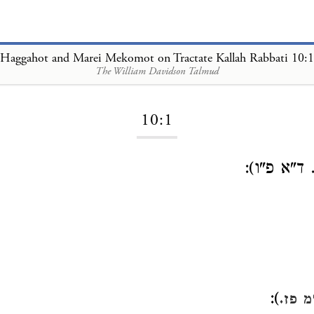
Haggahot and Marei Mekomot on Tractate Kallah Rabbati 10:1
The William Davidson Talmud
Loading...
10:1
 ד"א פ"ו):
):
מ פז.