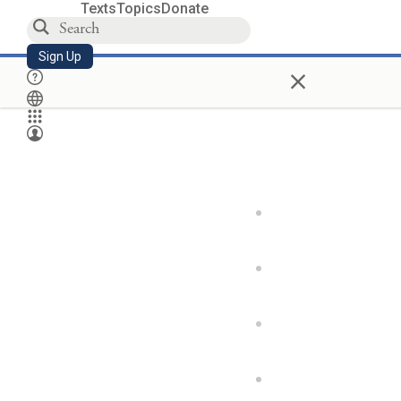
Texts
Topics
Donate
Sign Up
×