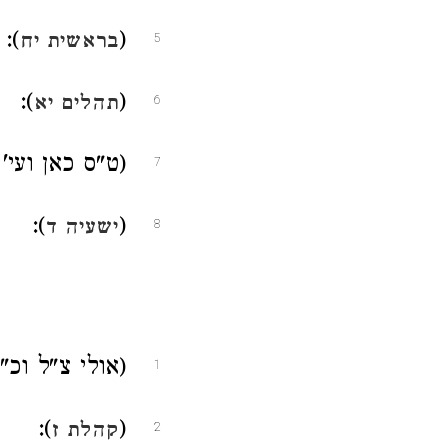
):
(
בראשית יח
5
):
(
תהלים יא
6
(ט"ס כאן ועי'
7
):
(
ישעיה ד
8
(אולי צ"ל וכ"
1
):
(
קהלת ז
2