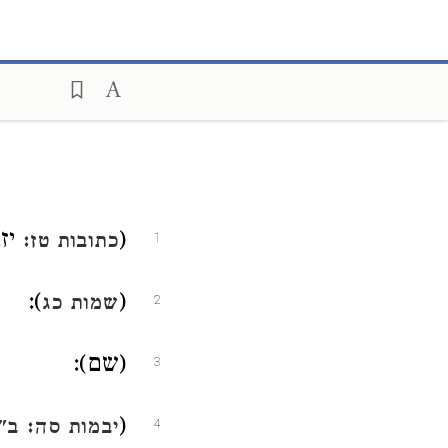
(
יז.
כתובות טז:
1
):
(
שמות כג
2
(שם):
3
(
יבמות סה:
ב"
4