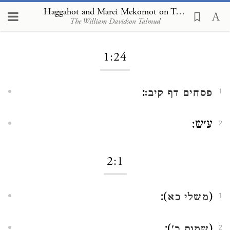
Haggahot and Marei Mekomot on Tractate Kallah Rabbati 1:24
The William Davidson Talmud
Loading...
1:24
:
פסחים דף קיב:
1
ע׳ש:
2
2:1
):
(
משלי כא
1
):
(
2