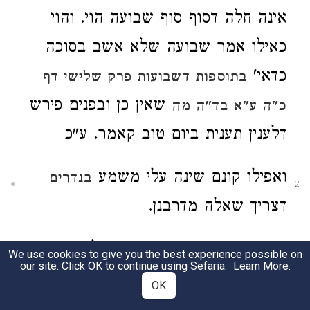
אינה חלה
דסוף סוף שבועה הוי. והוי
כאילו אמר שבועה שלא אשב בסוכה
כדאי'
בתוספות דשבועות פרק שלישי דף
שאין כן ובפנים פירש
כ"ה ע"א בד"ה מה
דלענין תענית ביום טוב קאמר. ע"כ
ואפילו קונם שינה עלי משמע
בנדרים
2
דצריך שאלה
מדרבנן.
גבי ימים טובים הכתובי' במגילת תעניות
We use cookies to give you the best experience possible on
3
our site. Click OK to continue using Sefaria.
Learn More
.
מיהו מדאמרי'
פותחין לו
במס' נדרים
OK
לאדם בכבוד שבתות וי"ט משמע דצריך