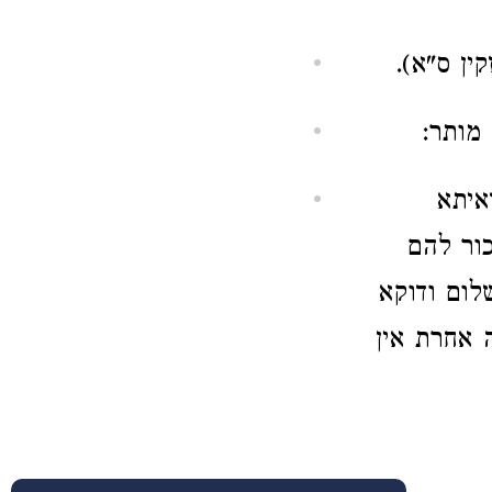
ין ס"א).
מותר:
איתא
כור להם
לום ודוקא
 אחרת אין