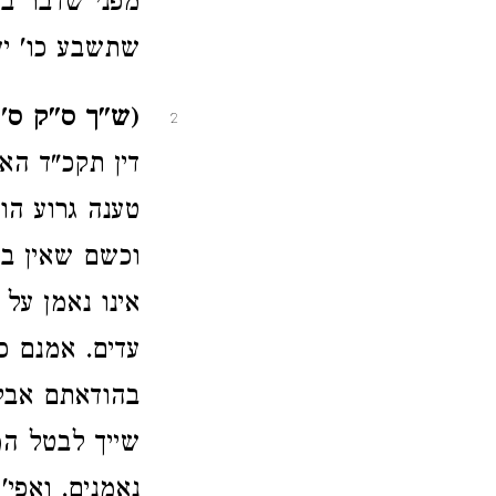
מפני שדבר בר
שתשבע כו' יע
(ש"ך ס"ק ס'
2
דין תקכ"ד הא
טענה גרוע הו
וכשם שאין בע
אינו נאמן על
עדים. אמנם כ
בהודאתם אבל 
שייך לבטל המ
נאמנים. ואפי