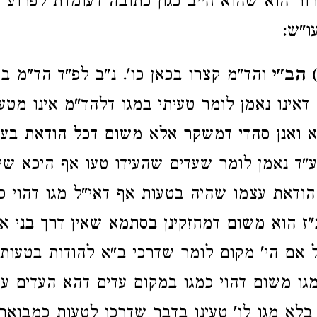
ור הוא שהוא חייב כגון כתובה דעומדת לפרוע 
ו"ש:
) הב"י
והד"מ קצרו בכאן כו'. נ"ב לפ"ד הד"מ ב
 דאינו נאמן לומר טעיתי במגו דלהד"מ אינו מטע
א ואנן סהדי דמשקר אלא משום דכל הודאת בעל 
"ד נאמן לומר שעדים שהעידו טעו אף היכא שיש
 הודאת עצמו שהיה בטעות אף דאי"ל מגו דהוי כ
"ז הוא משום דמחזקינן בסתמא שאין דרך בני א
אם הי' מקום לומר שדרכי ב"א להודות בטעות
גו משום דהוי כמגו במקום עדים דהא העדים עצ
' בלא מגו לו' טעינו בדבר שדרכו לטעות כמבואר