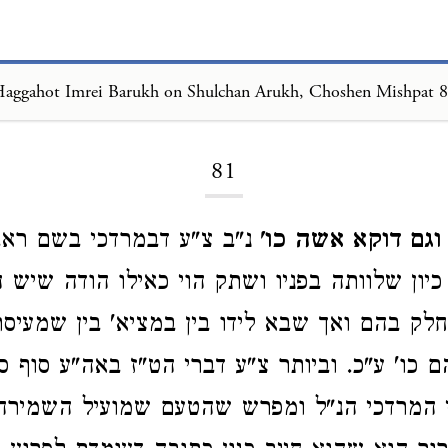
aggahot Imrei Barukh on Shulchan Arukh, Choshen Mishpat 
Loading...
81
 וגם דוקא אשה כו'
נ"ב צ"ע דבמרדכי בשם ראב
יון שלוותה בפניו ושתק הוי כאילו הודה שיש ה
 חלק בהם ואך שבא לידו בין במציא' בין שמעי
כו' ע"כ. וביותר צ"ע דברי הט"ז באה"ע סוף סי
 המרדכי הנ"ל ומפרש שהטעם שמועיל השמירה