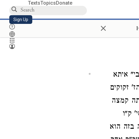
Texts
Topics
Donate
Sign Up
×
H
י" איתא
ז' זקוקים
סתה קמצה
' ק"ו
 בזה הוא