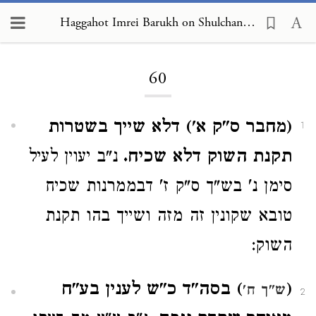
Haggahot Imrei Barukh on Shulchan Arukh, Choshen Mishpat 60
Loading...
60
(מחבר ס"ק א') דלא שייך בשטרות
1
תקנת השוק דלא שכיח.
נ"ב יעוין לעיל
סימן נ' בש"ך ס"ק ז' דבממרנות שכיח
טובא שקונין זה מזה ושייך בהו תקנת
השוק:
(
) בסה"ד כ"ש לענין בע"ח
ש"ך ח'
2