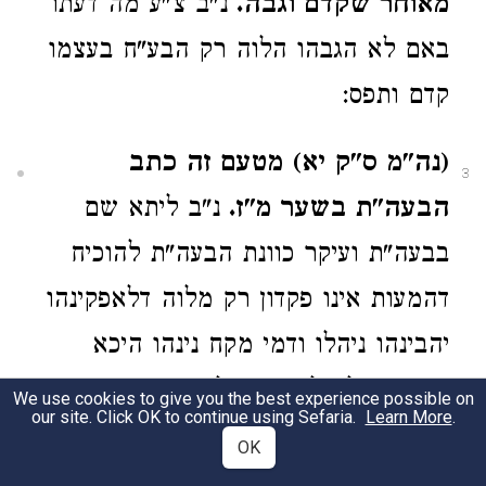
מאוחר שקדם וגבה.
נ"ב צ"ע מה דעתו
באם לא הגבהו הלוה רק הבע"ח בעצמו
קדם ותפס:
(נה"מ ס"ק יא) מטעם זה כתב
3
הבעה"ת בשער מ"ז.
נ"ב ליתא שם
בבעה"ת ועיקר כוונת הבעה"ת להוכיח
דהמעות אינו פקדון רק מלוה דלאפקינהו
יהבינהו ניהלו ודמי מקח נינהו היכא
דחזר הגזלן ולקח מבעלים הראשונים
We use cookies to give you the best experience possible on
our site. Click OK to continue using Sefaria.
Learn More
.
ויעו"ש שכ' בסוף דבריו והיכא דאמר
OK
ללוקח תא שקול זוזך כו' אית לי לקבולי