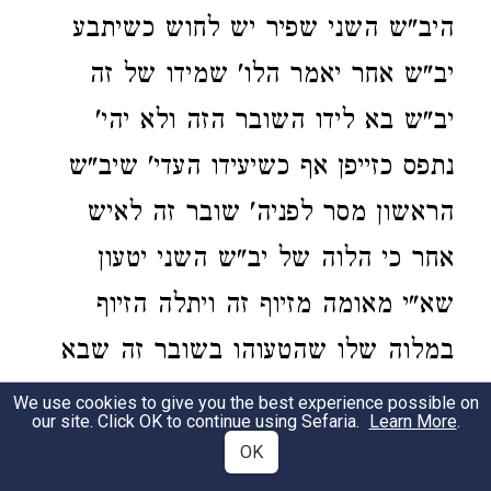
היב"ש השני שפיר יש לחוש כשיתבע
יב"ש אחר יאמר הלו' שמידו של זה
יב"ש בא לידו השובר הזה ולא יהי'
נתפס כזייפן אף כשיעידו העדי' שיב"ש
הראשון מסר לפניה' שובר זה לאיש
אחר כי הלוה של יב"ש השני יטעון
שא"י מאומה מזיוף זה ויתלה הזיוף
במלוה שלו שהטעוהו בשובר זה שבא
לידו מיב"ש הראשון והי' זה לקנוניא בין
We use cookies to give you the best experience possible on
our site. Click OK to continue using Sefaria.
Learn More
.
יב"ש המלוה שלו בין יב"ש הראשון כדי
OK