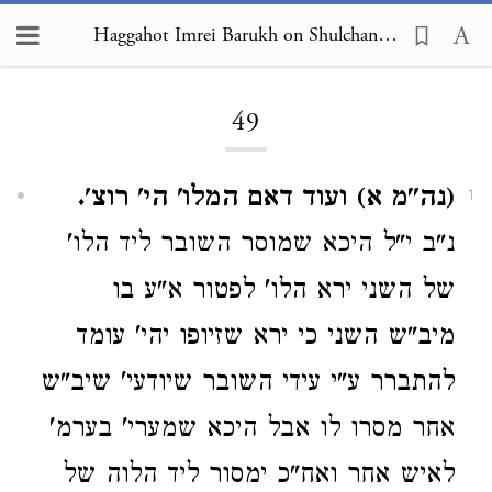
Haggahot Imrei Barukh on Shulchan Arukh, Choshen Mishpat 49
Loading...
49
(נה"מ א) ועוד דאם המלו' הי' רוצ'.
1
נ"ב י"ל היכא שמוסר השובר ליד הלו'
של השני ירא הלו' לפטור א"ע בו
מיב"ש השני כי ירא שזיופו יהי' עומד
להתברר ע"י עידי השובר שיודעי' שיב"ש
אחר מסרו לו אבל היכא שמערי' בערמ'
לאיש אחר ואח"כ ימסור ליד הלוה של