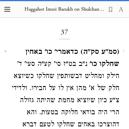
Haggahot Imrei Barukh on Shulchan Arukh, Choshen Mishpat 37
Loading...
37
(סמ"ע סק"ה) כדאמרי' כו' באחין
1
שחלקו כו'
נ"ב בט"ז סי' קע"ה סעי' ד'
חילק ומחליט דבשותפין שחלקו כשיוצא
חלק של א' מהן אין לו על חבירו. ולדידי
צ"ע כיון שיוציא מחמת שהיתה גזולה
הרי היה בודאי חלוקה בטעות. והא
דהוצרכו באחים שחלקו לטעם דברא