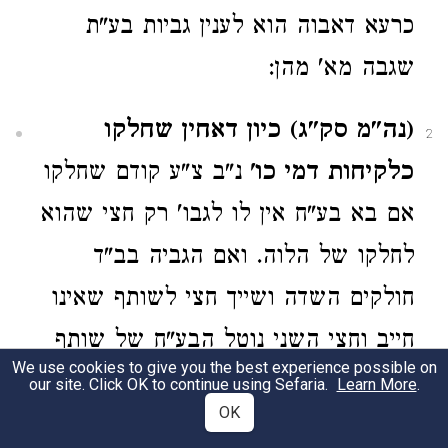
כרעא דאבוה הוא לענין גביות בע"ת
שגבה מא' מהן:
(נה"מ סק"ג) כיון דאחין שחלקו
2
כלקיחות דמי כו'
נ"ב צ"ע קודם שחלקו
אם בא בע"ח אין לו לגבו' רק חצי שהוא
לחלקו של הלוה. ואם הגביה בב"ד
חולקים השדה ושייך חצי לשותף שאינו
חייב וחצי השני נוטל הבע"ח של שותף
We use cookies to give you the best experience possible on
השני. ואם חלקו השותפים מעצמן נימא
our site. Click OK to continue using Sefaria.
Learn More
.
OK
שיהיה לבע"ח זכות לגבות גם החלק