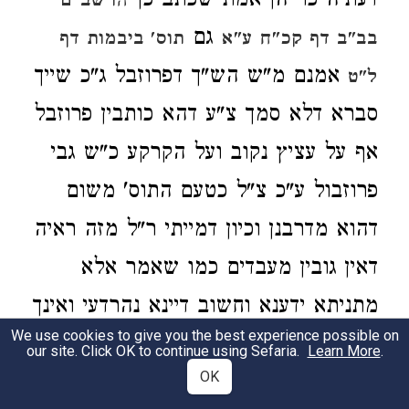
דעתיה כו' הן אמת שכתב כן
הרשב"ם
גם
בב"ב דף קכ"ח ע"א
תוס' ביבמות דף
אמנם מ"ש הש"ך דפרוזבל ג"כ שייך
ל"ט
סברא דלא סמך צ"ע דהא כותבין פרוזבל
אף על עציץ נקוב ועל הקרקע כ"ש גבי
פרוזבול ע"כ צ"ל כטעם התוס' משום
דהוא מדרבנן וכיון דמייתי ר"ל מזה ראיה
דאין גובין מעבדים כמו שאמר אלא
מתניתא ידענא וחשוב דיינא נהרדעי ואינך
We use cookies to give you the best experience possible on
לטועים בדבר משנ' ע"כ צ"ל כמ"ש
our site. Click OK to continue using Sefaria.
Learn More
.
OK
התוספות שם שסובר שיעבודא לאו