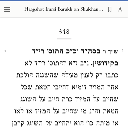
Haggahot Imrei Barukh on Shulchan Arukh, Choshen Mishpat 348
Loading...
348
בסה"ד וכ"כ התוס' רי"ד
ש"ך ו'
1
בקידושין.
נ"ב ז"א דהתוס' רי"ד לא
כתבו רק לענין מעילה שהשגגה הולכת
אחר המזיד דומיא דחייבי חטאת שכל
שחייב על המזיד כרת חייב על השוגג
חטאת וה"נ מי שחייב על המזיד או לאו
או מיתה כו' הוא יתחייב על השוגג קרבן