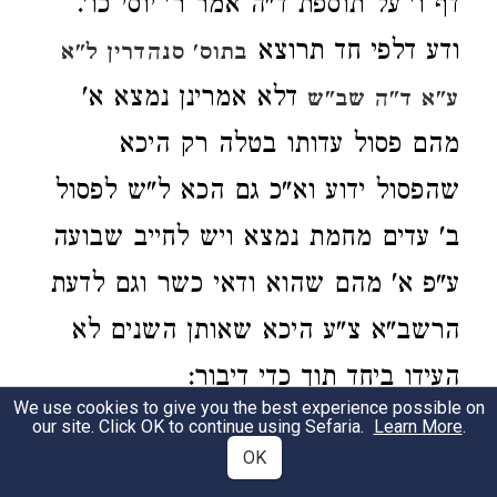
דף ו' על תוספת ד"ה אמר ר' יוסי כו'.
ודע דלפי חד תרוצא
בתוס' סנהדרין ל"א
דלא אמרינן נמצא א'
ע"א ד"ה שב"ש
מהם פסול עדותו בטלה רק היכא
שהפסול ידוע וא"כ גם הכא ל"ש לפסול
ב' עדים מחמת נמצא ויש לחייב שבועה
ע"פ א' מהם שהוא ודאי כשר וגם לדעת
הרשב"א צ"ע היכא שאותן השנים לא
העידו ביחד תוך כדי דיבור:
We use cookies to give you the best experience possible on
our site. Click OK to continue using Sefaria.
Learn More
.
(נה"מ סק"א) בסה"ד וגם קושית
3
OK
הש"ך כו' אינו מעיד שראה כו'.
נ"ב