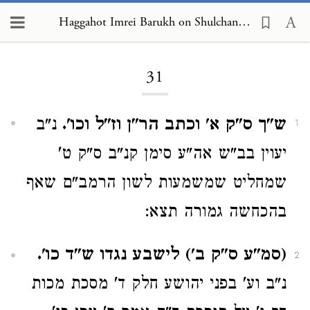
Haggahot Imrei Barukh on Shulchan Arukh, Choshen Mishpat 31
Loading...
31
ש"ך ס"ק א' וכתב הר"ן וז"ל וכו'.
נ"ב
1
יעוין בב"ש אה"ע סימן קנ"ב ס"ק ט'
שמחליט שמשמעות לשון הרמב"ם שאף
בהכחשה גמורה תצא:
(סמ"ע ס"ק ב') לישבע נגדו ש"ד כו'.
2
נ"ב וע' בפני יהושע חלק ד' מסכת מכות