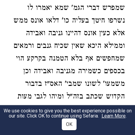
שמפרש דברי הגמ' שמא יאמרו לו
נשרפו חיטך בעליה כו' דלאו אונס ממש
אלא כעין אונס דהיינו גניבה ואבידה
וממילא היכא שאין שכיח גנבים ורמאים
שמחפשים אף בלא הטמנה בקרקע הוי
בכספים כשמירה מגניבה ואבידה וכן
משמעו' לשונו שמבי' האס"ז בדבור
הקדוש שכתב בזה"ל ומיהו לגבי מעות
בשמירת ש"ח סגי להו ולא שכיחא בהן
We use cookies to give you the best experience possible on
our site. Click OK to continue using Sefaria.
Learn More
.
גניבה ואבידה ולא אונס כל שנעלו בפניו
OK