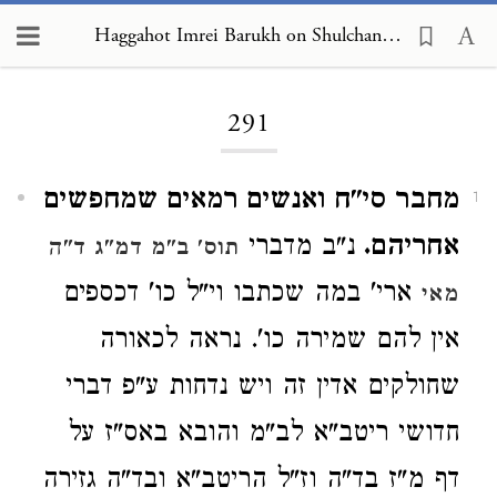
Haggahot Imrei Barukh on Shulchan Arukh, Choshen Mishpat 291
Loading...
291
מחבר סי"ח ואנשים רמאים שמחפשים
1
אחריהם.
נ"ב מדברי
תוס' ב"מ דמ"ג ד"ה
ארי' במה שכתבו וי"ל כו' דכספים
מאי
אין להם שמירה כו'. נראה לכאורה
שחולקים אדין זה ויש נדחות ע"פ דברי
חדושי ריטב"א לב"מ והובא באס"ז על
דף מ"ז בד"ה וז"ל הריטב"א ובד"ה גזירה