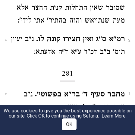
שסובר שאין התחלות קנית החצר אלא
מעת שנתייאש והוה בהתיר' אתי לידי':
רמ"א ס"ג ואין חצירו קונה לו.
נ"ב יעוין
2
תוס' ב"ב דכ"ד ע"א ד"ה אדעתא:
281
מחבר סעיף ד' בד"א בפשוטי'.
נ"ב
1
יעוין ברמב"ן פ' תצא:
We use cookies to give you the best experience possible on
our site. Click OK to continue using Sefaria.
Learn More
.
OK
מיהו נ"ל מה שנוהגין.
נ"ב
רמ"א ס"ז
2