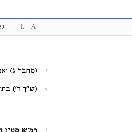
50
(מחבר ג)
ואם
1
(ש"ך ד') בת
2
רמ"א סט"ז ד
1