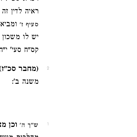
ראיה לדין זה
ומביא 
סעיף ז'
יש לו משכון א
קס"ח סעי' י"ח
(מחבר סכ"ז) 
2
משנה ב':
וכן מצ
ש"ך ה'
1