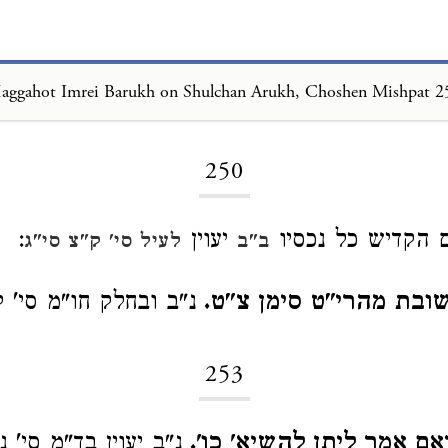
aggahot Imrei Barukh on Shulchan Arukh, Choshen Mishpat 2
Loading...
250
 הקדיש כל נכסיו
יעוין
:
ב"ב
לעיל סי' ק"צ סי"ג
שובת מהרי"ט סימן צ"ט.
נ"ב ובחלק חו"מ סי' ק
253
אם אמר ליתן להשיא' כו'.
נ"ב יעוין בד"מ סי' 