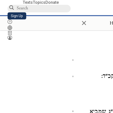
Texts
Topics
Donate
Sign Up
×
H
כ"ד:
נ"ג שמביא