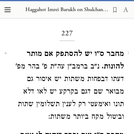
Haggahot Imrei Barukh on Shulchan Arukh, Choshen Mishpat 227
Loading...
227
מחבר ס"ו יש להסתפק אם מותר
1
להונות.
נ"ב ברמב"ן עה"ת פ' בהר מפ'
דעתו דבפחות משתות יש איסור גם
מבואר שם דגם בקרקע יש לאו דלא
תונו ואימעטי רק לענין תשלומין שתות
וביטול מקח ביותר משתות: