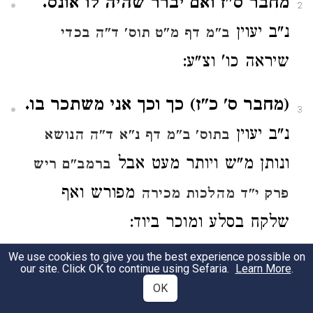
מחבר ס"ז ואם יברר שהיה לו אונס.
2
נ"ב יעוין
ב"מ דף מ"ט תוס' ד"ה בכדי
שיראה כו' וצ"ע:
(מחבר ס' כ"ז) כך וכך אני משתכר בו.
3
נ"ב יעוין
בתוס' ב"מ דף נ"א ד"ה הנושא
ונותן מ"ש ויותר מעט אבל
ברמב"ם ריש
מפורש ואף
פרק י"ד מהלכות מכירה
שלקח בסלע ומוכר ביוד:
We use cookies to give you the best experience possible on
ש"ך ט"ו ומ"מ צריך להתיישב
our site. Click OK to continue using Sefaria.
Learn More
.
4
OK
למעשה.
נ"ב להך דיעה שמוכר
לעיל