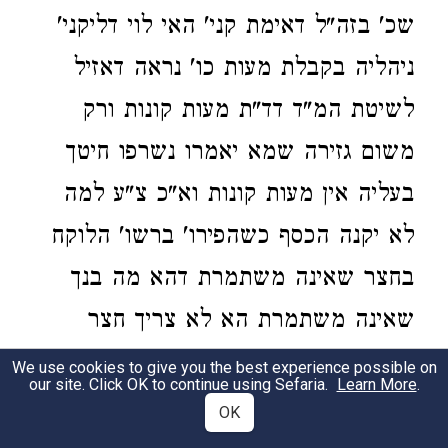
שכ' בזה"ל דאימת קני' האי לוי דליקני'
ניהליה בקבלת מעות כו' נראה דאזיל
לשיטת המ"ד דד"ת מעות קונות ורק
משום גזירה שמא יאמרו נשרפו חיטך
בעליה אין מעות קונות וא"כ צ"ע למה
לא יקנה הכסף כשהפירו' ברשו' הלוקח
בחצר שאינה משתמרת דהא מה בנך
שאינה משתמרת הא לא צריך חצר
בכסף לחוד קונה היכא דלא שייך שיאמר
We use cookies to give you the best experience possible on
our site. Click OK to continue using Sefaria.
Learn More
.
נשרפו חיטך בעליה ויעוין בתו' הר"י
OK