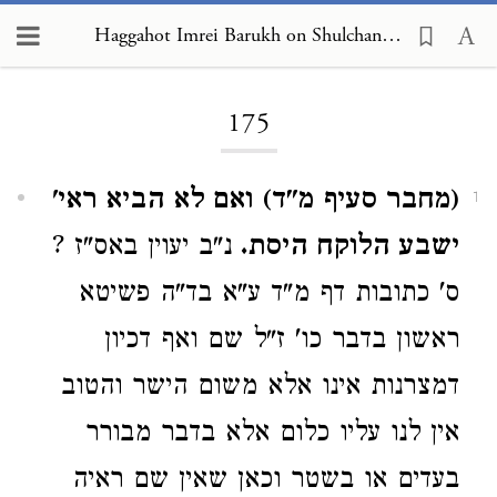
Haggahot Imrei Barukh on Shulchan Arukh, Choshen Mishpat 175
Loading...
175
(מחבר סעיף מ"ד) ואם לא הביא ראי'
1
ישבע הלוקח היסת.
נ"ב יעוין באס"ז ?
ס' כתובות דף מ"ד ע"א בד"ה פשיטא
ראשון בדבר כו' ז"ל שם ואף דכיון
דמצרנות אינו אלא משום הישר והטוב
אין לנו עליו כלום אלא בדבר מבורר
בעדים או בשטר וכאן שאין שם ראיה