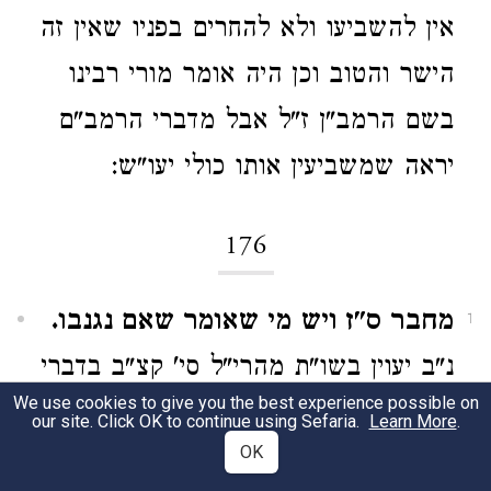
אין להשביעו ולא להחרים בפניו שאין זה
הישר והטוב וכן היה אומר מורי רבינו
בשם הרמב"ן ז"ל אבל מדברי הרמב"ם
יראה שמשביעין אותו כולי יעו"ש:
176
מחבר ס"ז ויש מי שאומר שאם נגנבו.
1
נ"ב יעוין בשו"ת מהרי"ל סי' קצ"ב בדברי
We use cookies to give you the best experience possible on
השואל מהרא"י ז"ל:
our site. Click OK to continue using Sefaria.
Learn More
.
OK
מחבר ס' כ"ג יכול לחזור בו כדין
2