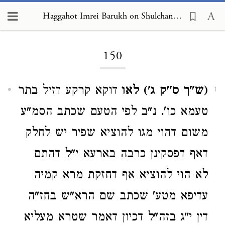
Haggahot Imrei Barukh on Shulchan Arukh, Choshen Mishpat 150
Loading...
150
(ש"ך ס"ק ג') לאו
דוקא קרקע דזיל בתר
1
טעמא כו'. נ"ב לפי הטעם שכתב הסמ"ע
משום דהוי מגו להוציא שפיר יש לחלק
דאף דפסקינן כרבה בארעא י"ל דהתם
לא הוי להוציא אף דחזקת מרא קמיה
עדיפא מטע' שכתב שם הרא"ש בחז"ה
דין י"ג בזה"ל דכיון דאמר שטרא מעליא