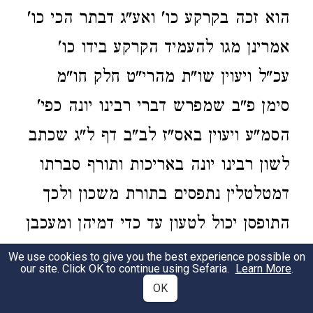
הוא זכה בקרקע כו' ואע"ג דבתר הכי כו'
אמרינן מגו להעמיד הקרקע בידו כו'
עכ"ל ויעוין שו"ת מהרי"ט חלק חו"מ
סימן פ"ב שמפרש דברי רבינו יונה כפי'
הסמ"ע ויעוין באס"ז לב"ב דף ל"ג שכתב
לשון רבינו יונה באריכות ותורף סברתו
דמטלטלין נתפסים בתורת משכון ולכך
התופסן יכול לטעון עד כדי דמיהן ומעכבן
למשכון במגו שהיה יכול לעכבן בטענת
We use cookies to give you the best experience possible on
our site. Click OK to continue using Sefaria.
Learn More
.
לקוח ושפיר הוי כמגו באותו ממון מה
OK