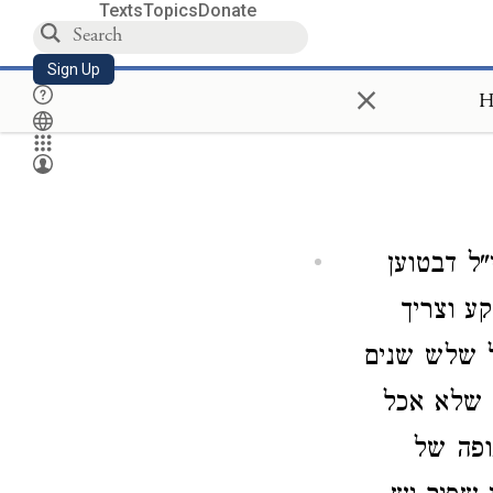
Texts
Topics
Donate
Sign Up
×
H
"ל דבטוען
ע וצריך
ל שלש שנים
 שלא אכל
ופה של