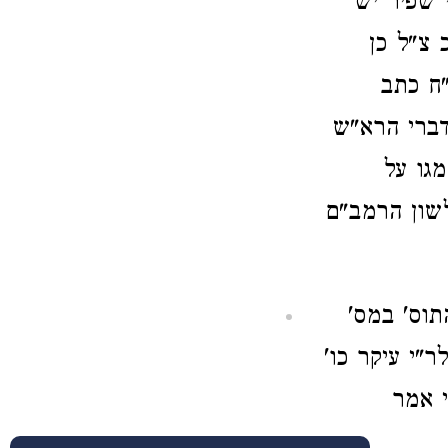
 שפיר יש
 צ"ל כן
"ח כתב
דברי הרא"ש
מגו על
שון הרמב"ם
תוס' במס'
"י עיקר כו'
י אמר