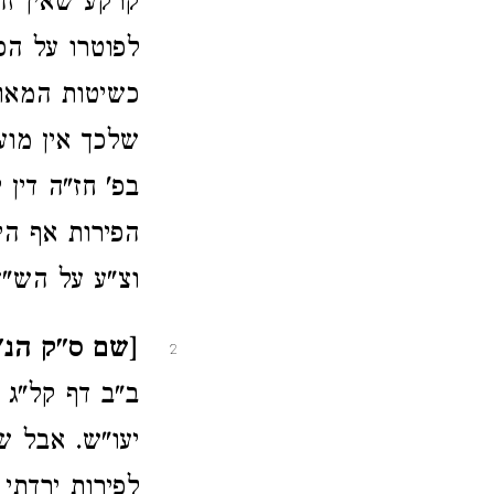
קרקע שאין זה
לפוטרו על הפ
כשיטות המאו'
שלכך אין מוע
בפ' חז"ה דין 
הפירות אף הי
וצ"ע על הש"ך
[שם ס"ק הנ"ל
2
ב"ב דף קל"ג ע
יעו"ש. אבל שם
לפירות ירדתי