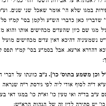
 לו לאמתלא על אבידות השטר והוי כמילי דכדי
ירות במגו שלא הי' אומר שאכל שני שנים. וע"כ
 שדבריו כאן כדברי הש"ע ולקמן בסי' קמ"ו סל
יל מגו שם כיון שהעדים מכחישים אותו והוא מ
י"ט נשמעיניה דהיכא דאין עדים מכחישים מועיל 
כא דהדרא ארעא. אבל בסמ"ע בסי' קמ"ו תפס ל
:
 וכן משמע בתוס' כו']. נ"ב
כוונתו על דברי ה
"א ד"ה לסוף אודי ליה לפי גירסת ר"ח שנראה לר
 ע"ב בד"ה ואי טעין כו' וא"ת כו' במגו דאי בע
 כו' יש סתירה לדין זה של הגהות הרא"ש: