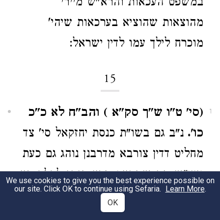
במשפט העכאות והרא"ש מיירי
מהוצאות שהוציא בערכאות שיהי'
מוכרח לילך עמו לדין ישראל:
15
(סי' ט"ו ש"ך סק"א ) והב"ח לא כ"כ
1
כו'.
נ"ב גם בשו"ת כנסת יחזקאל סי' צד
מחליט דדין צורבא מדרבנן נוהג גם כעת
ויעו"ש מה שמסיים מדין מנהג לחלק בין
We use cookies to give you the best experience possible on
our site. Click OK to continue using Sefaria.
Learn More
.
דבעינן תופס:
OK