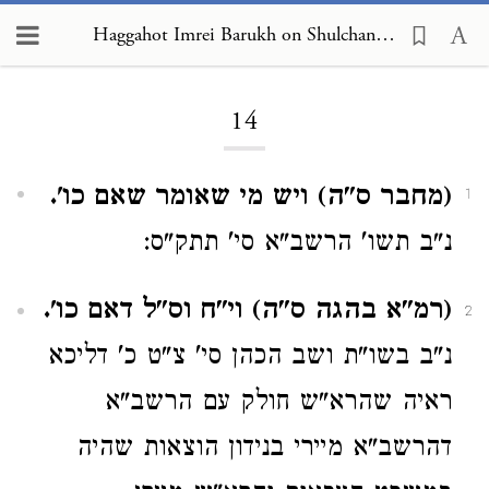
Haggahot Imrei Barukh on Shulchan Arukh, Choshen Mishpat 14
Loading...
14
(מחבר ס"ה) ויש מי שאומר שאם כו'.
1
נ"ב תשו' הרשב"א סי' תתק"ס:
(רמ"א בהגה ס"ה) וי"ח וס"ל דאם כו'.
2
נ"ב בשו"ת ושב הכהן סי' צ"ט כ' דליכא
ראיה שהרא"ש חולק עם הרשב"א
דהרשב"א מיירי בנידון הוצאות שהיה