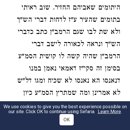
היתומים שאביהם החזיר. שוב ראיתי
בתומים שהעיר ע"ז לדחות דברי הש"ך
ולא שת לבו שגם הרמב"ן כתב כדברי
הש"ך ונראה לכאורה לישב דברי
הרמב"ן שהיה קשה לו קושית הסמ"ע
בסימן זה סקי"ז דאמאי נאמן במנו
דנאנסו הא נאנסו לא שכיח ומגו דל"ש
לא אמרינן ומה שמתרץ הסמ"ע כיון
דבטענת החזרתי איכא העזה נוח לו יותר
We use cookies to give you the best experience possible on
our site. Click OK to continue using Sefaria.
Learn More
.
לטעון טענת נאנסו שאין בה העזה יש
OK