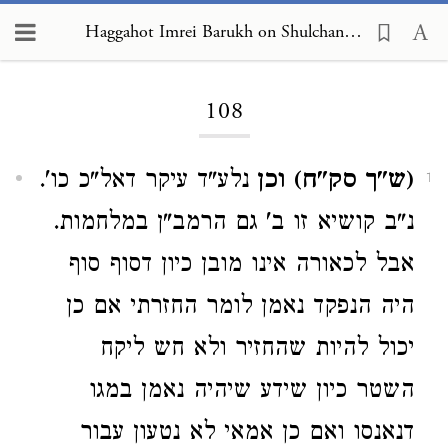
Haggahot Imrei Barukh on Shulchan Arukh, Choshen Mishpat 108
Loading...
108
(ש"ך סק"ח) וכן
נלע"ד עיקר דאל"כ כו'.
1
נ"ב קושיא זו ב' גם הרמב"ן במלחמות.
אבל לכאורה אינו מובן כיון דסוף סוף
היה הנפקד נאמן לומר החזרתי אם כן
יכול להיות שהחזיר ולא חש ליקח
השטר כיון שידע שיהיה נאמן במגו
דנאנסו ואם כן אמאי לא נטעון עבור