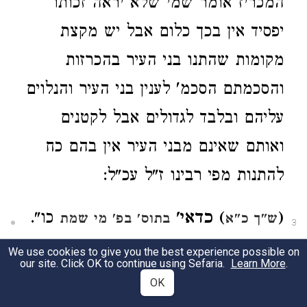
המכריז אומר שמי שלא יראה זכותו
יפסיד אין בכך כלום אבל יש מקצת
מקומות שהתנו בני העיר בהכרזות
והסכמתם הסכמ' לענין בני העיר והנלוים
עליהם ובלבד לגדולים אבל לקטנים
ואותם שאינם מבני העיר אין בהם כח
להתנות מפי רבינו ז"ל עכ"ל:
(
) כדאי'
כו".
ש"ך כ"א
בתוס' בפ' מי שמת
3
נ"ב יעויין
בכתובות דף ל"ח ע"ב תוס' ד"ה
We use cookies to give you the best experience possible on
our site. Click OK to continue using Sefaria.
Learn More
.
בגר בקבר מ"ש דנ"מ אם היא חייבת
יש
OK
לאחרים אבל לפי סברת הרא"ה