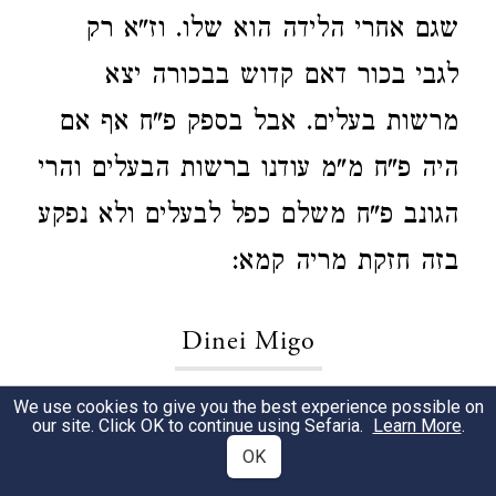
שגם אחרי הלידה הוא שלו. וז"א רק
לגבי בכור דאם קדוש בבכורה יצא
מרשות בעלים. אבל בספק פ"ח אף אם
היה פ"ח מ"מ עודנו ברשות הבעלים והרי
הגונב פ"ח משלם כפל לבעלים ולא נפקע
בזה חזקת מריה קמא:
Dinei Migo
We use cookies to give you the best experience possible on
(ש"ך סק"ו) אבל דבריו תמוהין כו'.
1
our site. Click OK to continue using Sefaria.
Learn More
.
OK
נ"ב דברי הש"ך תמוהים דהא הנ"י ביאר