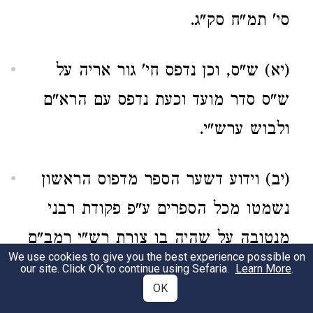
סי' תמ"ח סק"ג.
(יא) ש"ס, וכן נדפס חי' גור אריה על
ש"ס סדר מועד וכעת נדפס עם הרא"ם
ולבוש ערש"י.
(יב) וידוע דשער הספר מדפוס הראשון
נשמטו מכל הספרים ע"פ פקודת רבני
מנטובה על שהיה בו צורת רש"י רמב"ם
We use cookies to give you the best experience possible on
מהרי"ל מהרי"ק והרמ"א איש איש ספרו
our site. Click OK to continue using Sefaria.
Learn More
.
OK
בידו, דמות אדם להנה, עשו"ת שאילת